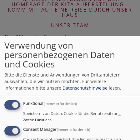
HOMEPAGE DER KITA AUFERSTEHUNG -
KOMM MIT AUF EINE REISE DURCH UNSER
HAUS
UNSER TEAM
Begrüßt werden Sie ganz herzlich von unserer
Verwendung von
Einrichtungsleiterin Julia Häuser.
UNSERE KINDERGARTENGRUPPEN
personenbezogenen Daten
und Cookies
Hier ein kleiner Einblick in unsere Arbeit im
Kindergarten:
Bitte die Dienste und Anwendungen von Drittanbietern
auswählen, die wir nutzen möchten.
Für weitere
UNSERE KRIPPENGRUPPEN
Informationen bitte unsere
Datenschutzhinweise
lesen.
Hier ein kleiner Einblick in die Arbeit der
Krippengruppen:
Funktional
(immer erforderlich)
UNSERE GEMEINSCHAFTSRÄUME
Speichern von Daten: Cookie für die Benutzersitzung
UNSER PÄDAGOGISCHES KONZEPT
Zweck
:
Funktional
Consent Manager
(immer erforderlich)
„Kinder sind ein Geschenk Gottes!“ so lesen wir im 127.
Psalm. Alle, die miterleben dürfen, wie Kinder langsam
Cookie Consent speichert Ihre Einwilligungsstatus im